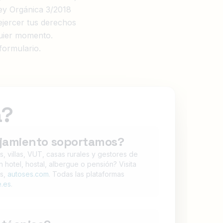
ey Orgánica 3/2018
ejercer tus derechos
lquier momento.
formulario.
a?
ojamiento soportamos?
s, villas, VUT, casas rurales y gestores de
n hotel, hostal, albergue o pensión? Visita
gs,
autoses.com
. Todas las plataformas
e.es
.