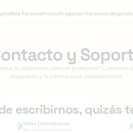
gital
Web Personal
Precios
Preguntas Frecuentes
Blog
Cont
ontacto y Sopor
tionar tu alojamiento como un profesional? Cuéntanos 
alojamiento y te informaremos detalladamente.
de escribirnos, quizás t
Video Demostración
🎬

Mira cómo funciona en 2 min