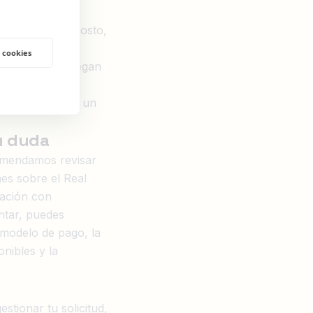
ulio al 31 de agosto,
o de primera
 cookies
consultas que llegan
orable. Para
tiva disponen de un
tu duda
comendamos revisar
es sobre el Real
ración con
ntar, puedes
 modelo de pago, la
onibles y la
stionar tu solicitud,