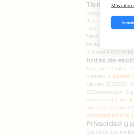
Tiempos de re
Más infor
Respondemos a las con
de lunes a viernes d
Permitir
respuesta para correo
fuera de horario o en
incidencias urgentes 
teléfono y correo pri
Antes de escr
Muchas consultas ha
nuestras
preguntas 
Decreto 933/2021, lo
SES.hospedajes. Si p
consultar el
vídeo d
página de precios
det
comparativa frente 
Privacidad y 
Los datos que envías 