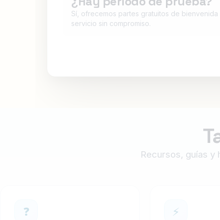
¿Hay período de prueba?
Sí, ofrecemos partes gratuitos de bienvenida
servicio sin compromiso.
T
Recursos, guías y h
❓
⚡