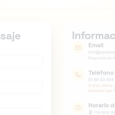
Informac
saje
Email
info@partesd
Respuesta en 
Teléfono 
91 99 33 454
Si eres cliente 
exclusivo que fi
Horario 
🏖️ Horario de